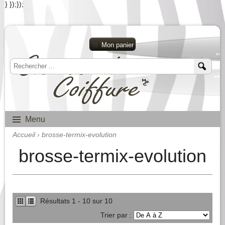
} });});
Mon panier
Menu
Accueil
› brosse-termix-evolution
brosse-termix-evolution
Résultats 1 - 10 sur 10
Trier par :